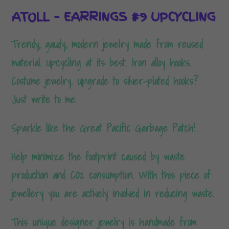
ATOLL – EARRINGS #9 UPCYCLING
Trendy, gaudy, modern jewelry made from reused
material. Upcycling at its best. Iron alloy hooks.
Costume jewelry. Upgrade to silver-plated hooks?
Just write to me.
Sparkle like the Great Pacific Garbage Patch!
Help minimize the footprint caused by waste
production and CO2 consumption. With this piece of
jewellery you are actively involved in reducing waste.
This unique designer jewelry is handmade from