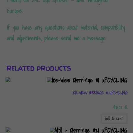
I send via DHL „Go Green“ – also throughout
Europe.
If you have any questions about material, compatibility
and adjustments, please send me a message.
RELATED PRODUCTS
ICE-VIEW OHRRINGE #1 UPCYCLING
40,00
€
Add to cart