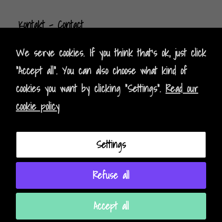
Kontak
t
- Contact
Impressum - Legal Policy
We serve cookies. If you think that's ok, just click
"Accept all". You can also choose what kind of
Datenschutz - Data Privacy
cookies you want by clicking "Settings".
Read our
cookie policy
AGB - Terms and Conditions
Instagram
Facebook
Settings
Refuse all
Accept all