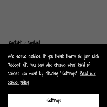
Kontak
t
- Contact
Impressum - Legal Policy
We serve cookies. If you think that's ok, just click
"Accept all". You can also choose what kind of
Datenschutz - Data Privacy
cookies you want by clicking "Settings".
Read our
cookie policy
AGB - Terms and Conditions
Instagram
Facebook
Settings