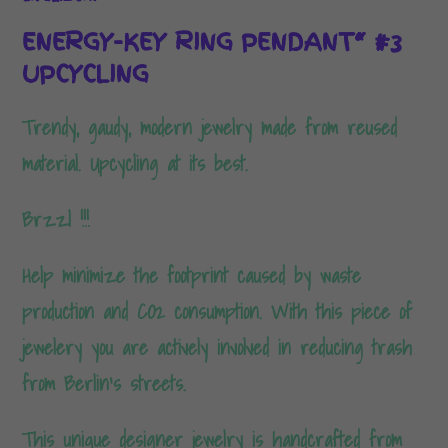
ENERGY-KEY RING PENDANT“ #3
UPCYCLING
Trendy, gaudy, modern jewelry made from reused
material. Upcycling at its best.
Brzzl !!!
Help minimize the footprint caused by waste
production and CO2 consumption. With this piece of
jewelery you are actively involved in reducing trash
from Berlin’s streets.
This unique designer jewelry is handcrafted from