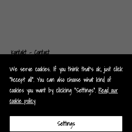
Kontak
t
- Contact
Impressum - Legal Policy
We serve cookies. If you think that's ok, just click
"Accept all". You can also choose what kind of
Datenschutz - Data Privacy
cookies you want by clicking "Settings".
Read our
cookie policy
AGB - Terms and Conditions
Instagram
Facebook
Settings