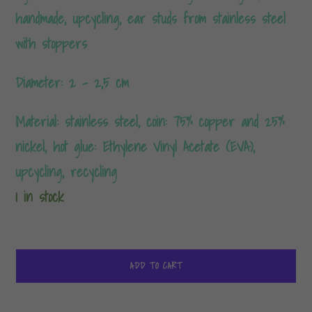
handmade, upcycling, ear studs from stainless steel
with stoppers
Diameter: 2 – 2,5 cm
Material: stainless steel, coin: 75% copper and 25%
nickel, hot glue: Ethylene Vinyl Acetate (EVA),
upcycling, recycling
1 in stock
Toy
Joy
ADD TO CART
-
Ohrstecker